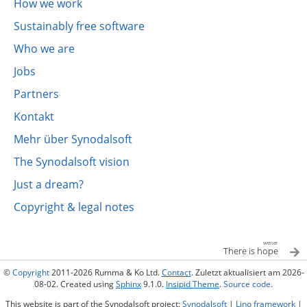
How we work
Sustainably free software
Who we are
Jobs
Partners
Kontakt
Mehr über Synodalsoft
The Synodalsoft vision
Just a dream?
Copyright & legal notes
weiter
There is hope
©
Copyright
2011-2026 Rumma & Ko Ltd.
Contact
. Zuletzt aktualisiert am 2026-
08-02. Created using
Sphinx
9.1.0.
Insipid Theme
.
Source code
.
This website is part of the Synodalsoft project:
Synodalsoft
|
Lino framework
|