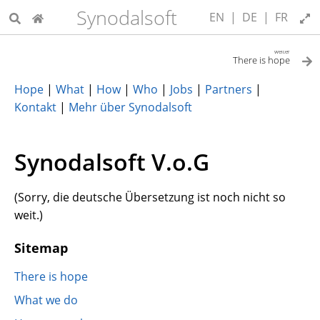
Synodalsoft
EN
|
DE
|
FR
weiter
There is hope
Hope
|
What
|
How
|
Who
|
Jobs
|
Partners
|
Kontakt
|
Mehr über Synodalsoft
Synodalsoft V.o.G
(Sorry, die deutsche Übersetzung ist noch nicht so
weit.)
Sitemap
There is hope
What we do